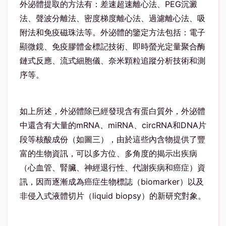
外泌體提取的方法有：差速超速離心法、PEG沉澱
法、聲波分離法、密度梯度離心法、過濾離心法、吸
附法和免疫磁珠法等。外泌體的鑒定方法包括：電子
顯微鏡、免疫膠體金標記技術、即時螢光定量聚合酶
鏈式反應、流式細胞儀、奈米顆粒追蹤分析技術和測
序等。
如上所述，外泌體除已經發現含有蛋白質外，外泌體
中還含有大量的mRNA、miRNA、circRNA和DNA片
段等核酸成份（如圖三），由於這些內含物提供了豐
富的生物資訊，可以多方位、多角度的揭示出疾病
（心血管、腎臟、神經退行性、代謝疾病和癌症）資
訊，因而逐漸成為癌症生物標誌（biomarker）以及
非侵入式液體切片（liquid biopsy）的新研究對象。