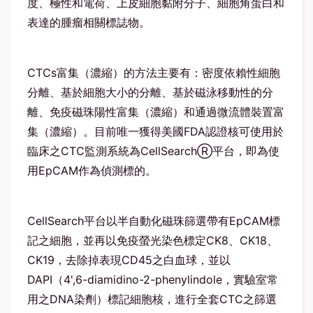
度、極性和電荷、上皮細胞黏附分子、細胞角蛋白和
表達的腫瘤相關標誌物。
CTCs富集（濃縮）的方法主要有：密度依賴性細胞
分離、基於細胞大小的分離、基於磁泳移動性的分
離、免疫磁珠陽性富集（濃縮）和通過微流體裝置富
集（濃縮）。目前唯一獲得美國FDA認證核可使用於
臨床之CTC監測系統為CellSearchⓇ平台，即為使
用EpCAM作為偵測標的。
CellSearch平台以半自動化磁珠篩選帶有EpCAM標
記之細胞，並再以免疫螢光染色標定CK8、CK18、
CK19，去除掉表現CD45之白血球，並以
DAPI（4',6-diamidino-2-phenylindole，實驗室常
用之DNA染劑）標記細胞核，進行全套CTC之篩選