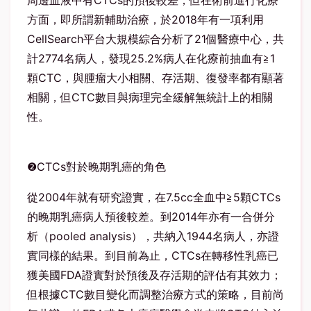
周邊血液中有CTCs的預後較差；但在術前進行化療
方面，即所謂新輔助治療，於2018年有一項利用
CellSearch平台大規模綜合分析了21個醫療中心，共
計2774名病人，發現25.2%病人在化療前抽血有≧1
顆CTC，與腫瘤大小相關、存活期、復發率都有顯著
相關，但CTC數目與病理完全緩解無統計上的相關
性。
❷CTCs對於晚期乳癌的角色
從2004年就有研究證實，在7.5cc全血中≧5顆CTCs
的晚期乳癌病人預後較差。到2014年亦有一合併分
析（pooled analysis），共納入1944名病人，亦證
實同樣的結果。到目前為止，CTCs在轉移性乳癌已
獲美國FDA證實對於預後及存活期的評估有其效力；
但根據CTC數目變化而調整治療方式的策略，目前尚