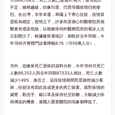
31,889,768人，死亡人數已超過97萬人，疫情起伏
不定，雖稍趨緩，但像印度、巴西等國疫情仍然慘
烈。在台灣，非常幸運，舉國上下齊心抗疫，疫情算
是較為穩定，疫情之下，許多民眾擔心到醫療院所就
醫會有感染危險，以致健保特約醫療院所的看診人次
立刻變少了。根據健保署統計，相較於去年同期，今
年1到6月整體門診量降幅8.1%（1556萬人次）。
另外，從健保死亡退保的資料分析，今年1到6月死亡
人數86,252人與去年同期87,533人相比，死亡人數
減少1.49%，換言之，這段疫情期間民眾雖然減少看
病，但卻沒有因此造成更多的死亡個案。面對疫情的
威脅，勤洗手、戴口罩及保持社交距離，大幅減少疾
病傳染的機會，連國人愛逛醫院的現象都降低了。