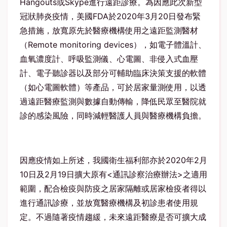
Hangouts或Skype進行遠距診療。為因應此次新型
冠狀肺炎疫情，美國FDA於2020年3月20日發布緊
急措施，放寬原先於醫療機構使用之遠距監測醫材
（Remote monitoring devices），如電子體溫計、
血氧濃度計、呼吸監測儀、心電圖、非侵入式血壓
計、電子聽診器以及部分可輔助臨床決策支援的軟體
（如心電圖軟體）等產品，可於居家量測使用，以透
過遠距醫療監測與數據自動傳輸，降低民眾至醫院就
診的感染風險，同時減輕醫護人員與醫療機構負擔。
因應疫情如上所述，我國衛生福利部亦於2020年2月
10日及2月19日擴大原有<通訊診察治療辦法>之適用
範圍，配合檢疫與防疫之居家隔離或居家檢疫者得以
進行通訊診療，並放寬醫療機構及初診患者使用規
定。不過隨著疫情趨緩，未來遠距醫療是否可擴大成