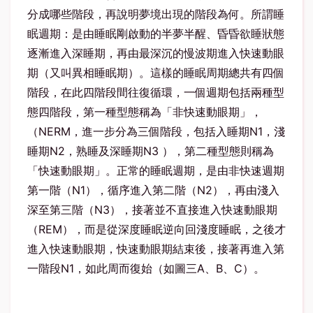
分成哪些階段，再說明夢境出現的階段為何。所謂睡
眠週期：是由睡眠剛啟動的半夢半醒、昏昏欲睡狀態
逐漸進入深睡期，再由最深沉的慢波期進入快速動眼
期（又叫異相睡眠期）。這樣的睡眠周期總共有四個
階段，在此四階段間往復循環，一個週期包括兩種型
態四階段，第一種型態稱為「非快速動眼期」，
（NERM，進一步分為三個階段，包括入睡期N1，淺
睡期N2，熟睡及深睡期N3 ），第二種型態則稱為
「快速動眼期」。正常的睡眠週期，是由非快速週期
第一階（N1），循序進入第二階（N2），再由淺入
深至第三階（N3），接著並不直接進入快速動眼期
（REM），而是從深度睡眠逆向回淺度睡眠，之後才
進入快速動眼期，快速動眼期結束後，接著再進入第
一階段N1，如此周而復始（如圖三A、B、C）。