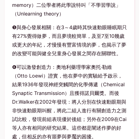
memory）二位學者將此學說特叫「不學習學說」
（Unlearning theory）
❺與身心發展相關：在3～4歲時其快速動眼睡眠期只
有27%覺得做夢，而且夢境較簡單，及至7至10幾歲
或更大的年紀，才慢慢有豐富情境的夢，也揭示了夢
的改變可能與健全兒童身心發展之間存在關聯性。
❻可以激發創造力：奧地利藥理學家奧托·勒維
（Otto Loewi）證實，他在夢中的實驗給予啟示，
結果1936年發現神經突觸間的化學傳遞（Chemical
Synaptic Transmission）且獲得諾貝爾獎。而後
Dr.Walker在2002年發現：將人分別在快速動眼期與
非快速動眼期叫醒，將此二組人進行有關創造力之測
試比較，發現前組表現優於後組；另外在2009在Cai
等人亦有相同的研究結果。這些都是闡述作夢的好
處，但相反的亦有噩夢與夢魘的困擾。