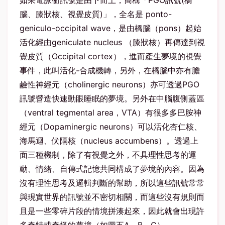
如果電脈衝訊號是由下而上，簡稱「PGO訊號(橋
腦、膝狀核、視覺皮質)」，全名是 ponto-
geniculo-occipital wave，是由橋腦（pons）起始
活化經由geniculate nucleus （膝狀核）再傳達到視
覺皮質（Occipital cortex），進而產生夢境的視覺
事件，此叫活化-合成機轉，另外，在橋腦中亦有膽
鹼性神經元（cholinergic neurons）亦可透過PGO
訊號營造快速動眼睡眠的夢境。另外在中腦腹側蓋區
（ventral tegmental area，VTA）有很多多巴胺神
經元（Dopaminergic neurons）可以活化杏仁核、
海馬迴、伏隔核（nucleus accumbens）。透過上
面三種機制，除了有視覺之外，不具理性思考的運
動、情緒、自傳式記憶共同構成了夢境的內容。因為
沒有理性思考及邏輯判斷的幫助，所以這些訊號常常
與現實世界的訊號並不密切相關，而這些沒有規則而
且是一些零碎片段的情境拼湊起來，因此就會出現許