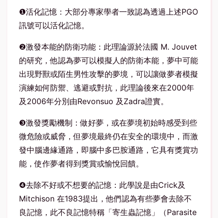
❶活化記憶：大部分專家學者一致認為透過上述PGO
訊號可以活化記憶。
❷激發本能的防衛功能：此理論源於法國 M. Jouvet
的研究，他認為夢可以模擬人的防衛本能，夢中可能
出現野獸或陌生男性攻擊的夢境，可以讓做夢者模擬
演練如何防禦、逃避或對抗，此理論後來在2000年
及2006年分別由Revonsuo 及Zadra證實。
❸激發獎勵機制：做好夢，或在夢境初始時感受到些
微危險或威脅，但夢境最終仍在安全的環境中，而激
發中腦邊緣通路，即腦中多巴胺通路，它具有獎賞功
能，使作夢者得到獎賞或愉悅回饋。
❹去除不好或不想要的記憶：此學說是由Crick及
Mitchison 在1983提出，他們認為有些夢會去除不
良記憶，此不良記憶特稱「寄生蟲記憶」（Parasite