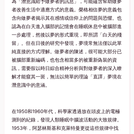
為「潛意識給予做夢者的訊息」，可能蘊含幫助做夢
者改善生活中適應方式的意義。榮格相信夢的意義包
含向做夢者揭示其在感情或信仰上的問題與恐懼。也
認為在白天進入腦部的記憶會在睡眠休息中被腦部進
一步處理，然後以夢的形式重現，即所謂「白天的殘
留」。但在日後的研究中發現，夢境常無法僅以此單
純直接的方式理解。做夢者的陳述，很可能大部分已
被腦部重新編碼，也包含相當多的被重新偽裝的資
訊，需要假以時日綜合精神分析與對做夢者的深入瞭
解才能窺其一斑，無法以簡單的理論「直譯」夢境在
潛意識中的意涵。
在1950和1960年代，科學家透過放在頭皮上的電極
測到的紀錄，發現人類睡眠中腦波活動的大致規律。
1953年，阿瑟林斯基和克萊特曼更從這些規律中找