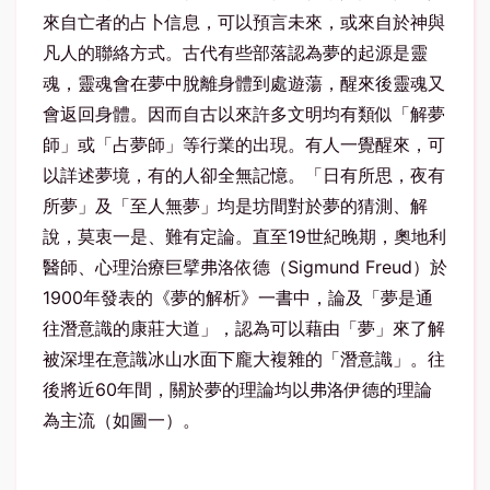
來自亡者的占卜信息，可以預言未來，或來自於神與
凡人的聯絡方式。古代有些部落認為夢的起源是靈
魂，靈魂會在夢中脫離身體到處遊蕩，醒來後靈魂又
會返回身體。因而自古以來許多文明均有類似「解夢
師」或「占夢師」等行業的出現。有人一覺醒來，可
以詳述夢境，有的人卻全無記憶。「日有所思，夜有
所夢」及「至人無夢」均是坊間對於夢的猜測、解
說，莫衷一是、難有定論。直至19世紀晚期，奧地利
醫師、心理治療巨擘弗洛依德（Sigmund Freud）於
1900年發表的《夢的解析》一書中，論及「夢是通
往潛意識的康莊大道」，認為可以藉由「夢」來了解
被深埋在意識冰山水面下龐大複雜的「潛意識」。往
後將近60年間，關於夢的理論均以弗洛伊德的理論
為主流（如圖一）。