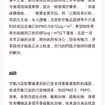
重中之重，新任環境部長彭啟明博士非常積極，展望
今後環境保護業務，提出「精進環評審查」、「加速
碳費徵收」、「務實改善空品」與「公開首長行程」
等四大主張，令人讚佩，尤其對空氣品質標準不只達
到目前設定修訂的PM2.5在12μg／m³，希望朝世界
衛生組織所訂的目標5μg／m³以下邁進，這是一項
非常正確的決策，期待政府有決心，部長有魄力，淨
零路徑才能真正步上軌道，空污的問題才能得到實質
的解決。
結語
空氣污染影響健康至鉅已是全球要嚴肅面對的議題，
造成空氣污染的污染物很多，包括PM2.5、PM10、
臭氧、各類含硫化合物、氮氧化物、硫氧化物、揮發
性有機物及多環芳香碳氫化合物，依來源分為自然及