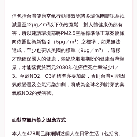
但包括台灣健康空氣行動聯盟等諸多環保團體認為衹
減量至12μg／m³以下仍較寬鬆，對人體健康仍然有
害，所以建議環境部將PM2.5空品標準修正草案較傾
向依照世衛新指引（5μg／m³）之標準，如果無法
達成，至少也要以美國的標準（9μg／m³），這樣
才能確保國人的健康，賴總統殷殷期盼的健康台灣願
景，才能落實於西元2030年使癌症死亡率減少1／
3。至於NO2、O3的標準亦要加嚴，否則台灣可能因
氣候變遷及空氣污染加劇，將成為全球名列前茅的臭
氧或NO2的受害國。
面對空氣污染之因應方式
本人在478期已詳細闡述個人在日常生活（包括食、