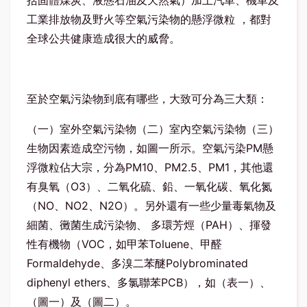
括固體煤炭、液態石油及天然氣）加上汽車、機車及
工業排放物及野火等空氣污染物的懸浮微粒 ，都對
全球公共健康造成很大的威脅。
至於空氣污染物到底有哪些，大致可分為三大類：
（一）室外空氣污染物（二）室內空氣污染物（三）
生物因素造成空污物，如圖一所示。空氣污染PM懸
浮微粒佔大宗，分為PM10、PM2.5、PM1，其他還
有臭氧（O3）、二氧化硫、鉛、一氧化碳、氧化氮
（NO、NO2、N2O）。另外還有一些少量毒氣物及
細菌、黴菌生成污染物、 多環芳烴（PAH）、揮發
性有機物（VOC，如甲苯Toluene、甲醛
Formaldehyde、多溴二苯醚Polybrominated
diphenyl ethers、多氯聯苯PCB），如（表一）、
（圖一）及（圖二）。