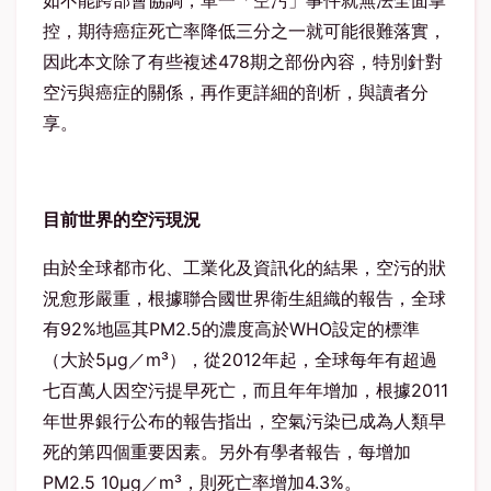
如不能跨部會協調，單一「空污」事件就無法全面掌
控，期待癌症死亡率降低三分之一就可能很難落實，
因此本文除了有些複述478期之部份內容，特別針對
空污與癌症的關係，再作更詳細的剖析，與讀者分
享。
目前世界的空污現況
由於全球都市化、工業化及資訊化的結果，空污的狀
況愈形嚴重，根據聯合國世界衛生組織的報告，全球
有92%地區其PM2.5的濃度高於WHO設定的標準
（大於5μg／m³），從2012年起，全球每年有超過
七百萬人因空污提早死亡，而且年年增加，根據2011
年世界銀行公布的報告指出，空氣污染已成為人類早
死的第四個重要因素。另外有學者報告，每增加
PM2.5 10μg／m³，則死亡率增加4.3%。