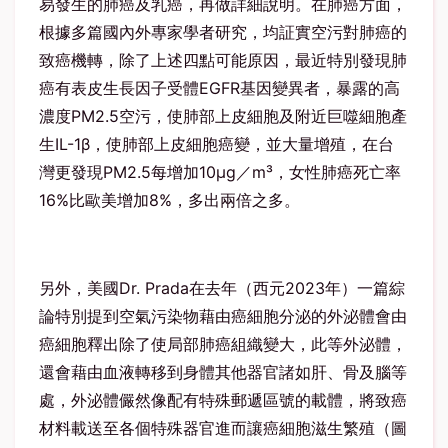
易發生的肺癌及乳癌，再做詳細說明。在肺癌方面，
根據多篇國內外專家學者研究，均証實空污對肺癌的
致癌機轉，除了上述四點可能原因，最近特別發現肺
癌有表皮生長因子受體EGFR基因變異者，暴露的高
濃度PM2.5空污，使肺部上皮細胞及附近巨噬細胞產
生IL-1β，使肺部上皮細胞癌變，並大量增殖，在台
灣更發現PM2.5每增加10μg／m³，女性肺癌死亡率
16%比歐美增加8%，多出兩倍之多。
另外，美國Dr. Prada在去年（西元2023年）一篇綜
論特別提到空氣污染物藉由癌細胞分泌的外泌體會由
癌細胞釋出除了使局部肺癌組織變大，此等外泌體，
還會藉由血液轉移到身體其他器官諸如肝、骨及腦等
處，外泌體儼然像配有特殊郵遞區號的載體，將致癌
材料載送至各個特殊器官進而讓癌細胞滋生繁殖（圖