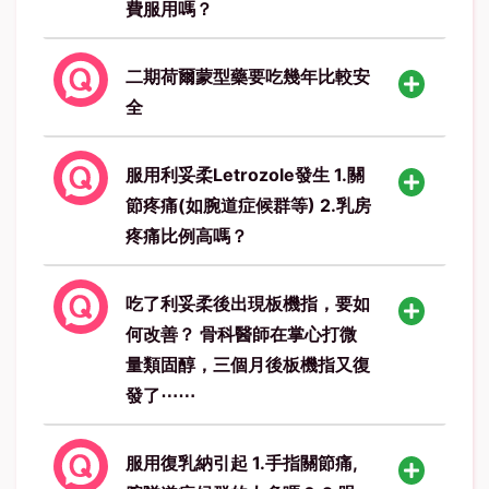
費服用嗎？
二期荷爾蒙型藥要吃幾年比較安
全
服用利妥柔Letrozole發生 1.關
節疼痛(如腕道症候群等) 2.乳房
疼痛比例高嗎？
吃了利妥柔後出現板機指，要如
何改善？ 骨科醫師在掌心打微
量類固醇，三個月後板機指又復
發了⋯⋯
服用復乳納引起 1.手指關節痛,