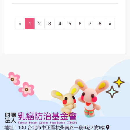
(current)
Next
«
1
2
3
4
5
6
7
8
»
地址：
100 台北市中正區杭州南路一段6巷7號1樓