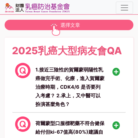
toggle navigation
選擇文章
2025乳癌大型病友會QA
1.接近三陰性的賀爾蒙弱陽性乳
癌做完手術、化療，進入賀爾蒙
治療時期，CDK4/6 是否要列
入考慮？ 2.承上，又中醫可以
扮演甚麼角色？
荷爾蒙型口服標靶藥不符合健保
給付但ki-67值高(80%)建議自