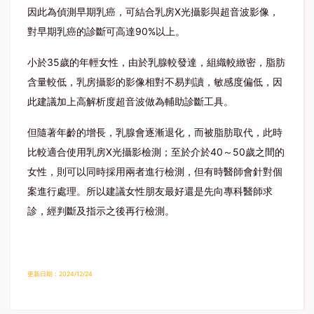
因此為偵測早期乳癌，可結合乳房X光攝影與超音波影像，
對早期乳癌的診斷可高達90%以上。
小於35歲的年輕女性，由於乳腺較發達，組織較緻密，脂肪
含量較低，乳房攝影的影像相對不易判讀，敏感度偏低，因
此建議加上高解析度超音波做為輔助診斷工具。
但隨著年齡的增長，乳腺會逐漸退化，而被脂肪取代，此時
比較適合使用乳房X光攝影檢測；至於介於40～50歲之間的
女性，則可以同時採用兩者進行檢測，但有時醫師會針對個
案進行處理。所以建議女性朋友最好還是先向專科醫師求
診，經判斷及指示之後再行檢測。
更新日期：2024/12/24