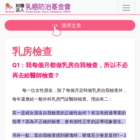
toggle navigation
選擇文章
乳房檢查
Q1
：我每個月都做乳房自我檢查，所以不必
再去給醫師檢查？
每一位女性朋友，除了每個月定時做乳房自我檢查外，
每年還應給一般外科乳房門診醫師檢查。理由有二：
其一是婦女朋友自我檢查的正確性如何？有沒有經過專業的
指導？因為不正確的檢查，會有假性正常的誤導現象發生。
另外一點，當自我檢查摸到硬塊時，硬塊至少會是直徑1～2