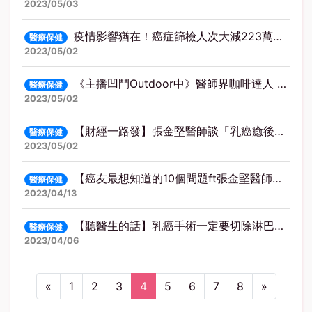
2023/05/03
疫情影響猶在！癌症篩檢人次大減223萬人次 醫籲定期篩檢及早治療效果好－民視新聞
醫療保健
2023/05/02
《主播凹鬥Outdoor中》醫師界咖啡達人 咖啡＋彩虹餐「不老秘訣」
醫療保健
2023/05/02
【財經一路發】張金堅醫師談「乳癌癒後，創造生活好品質！」
醫療保健
2023/05/02
【癌友最想知道的10個問題ft張金堅醫師】常春月刊
醫療保健
2023/04/13
【聽醫生的話】乳癌手術一定要切除淋巴嗎？ (中廣)
醫療保健
2023/04/06
Previous
(current)
Next
«
1
2
3
4
5
6
7
8
»