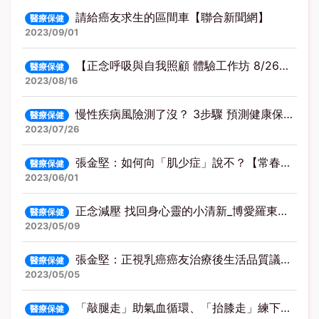
請給癌友求生的區間車【聯合新聞網】
醫療保健
2023/09/01
【正念呼吸與自我照顧 體驗工作坊 8/26星期六登場啦】
醫療保健
2023/08/16
慢性疾病風險測了沒？ 3步驟 預測健康保平安！
醫療保健
2023/07/26
張金堅：如何向「肌少症」說不？【常春月刊】
醫療保健
2023/06/01
正念減壓 找回身心靈的小清新_博愛羅東醫院
醫療保健
2023/05/09
張金堅：正視乳癌癌友治療後生活品質議題【常春月刊】
醫療保健
2023/05/05
「敲腿走」助氣血循環、「抬膝走」練下盤…簡文仁「健康十走法」，有十種健身效果【元氣網】
醫療保健