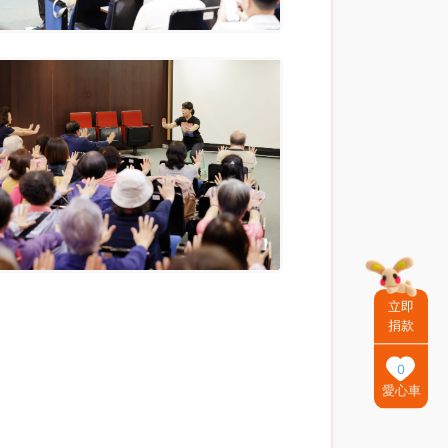
立即
捐款
0
愛心車