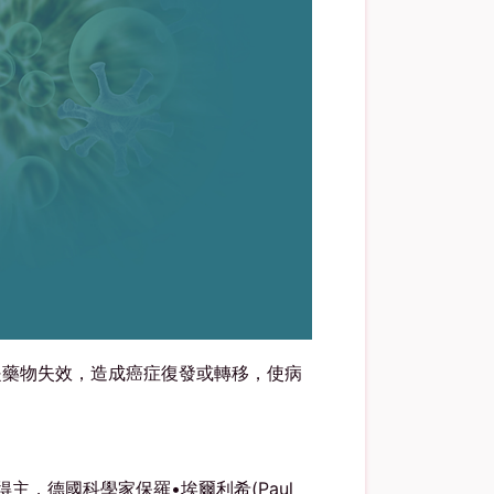
是藥物失效，造成癌症復發或轉移，使病
獎得主，德國科學家保羅•埃爾利希(Paul