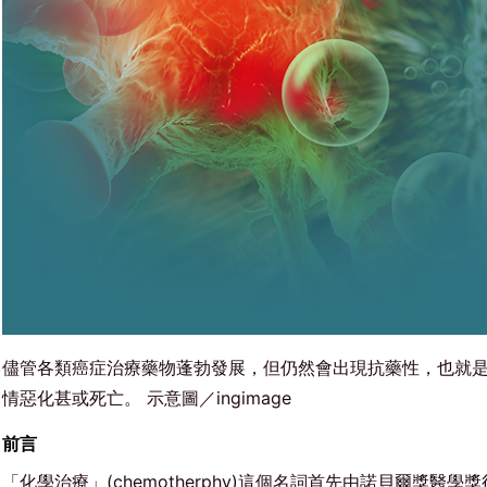
儘管各類癌症治療藥物蓬勃發展，但仍然會出現抗藥性，也就
情惡化甚或死亡。 示意圖／ingimage
前言
「化學治療」(chemotherphy)這個名詞首先由諾貝爾獎醫學