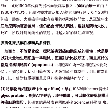
Ehrlich)於1900年代首先提出而後沈寂很久，
癌症治療
一直由「
1960年代以後，化學治療才廣泛加入癌症治療行列，及至20世
乳癌、肺癌、大腸癌等相繼有適用的標靶藥物問世，及至近年
症治療藥物蓬勃發展，但仍然會出現抗藥性，也就是藥物失效
死亡
，所以針對抗藥性的議題，引起大家的關注與重視。
腫瘤
化療
抗藥性機轉具多樣性
一般而言，
不管是化療、標靶治療對癌細胞造成的毒性，就是
以對大量增生癌細胞一舉殲滅，甚至對於比較頑固，而且原始
都是造成細胞凋亡(apoptosis)
，細胞凋亡為一種細胞程式化死亡(pro
侯，不如預期，初期用藥有效，後來卻產生抗藥性，到目前為
雜，以下針對較重要而且常見的抗藥性機轉作簡介：
(1)將藥物自細胞排出(drug efflux)：
早在1983年Kartner
glycoprotein，會與ATP結合，獲得能量，可以將化療藥
將癌細胞毒殺
，其研究結果發表在國際盛名Science(科學期