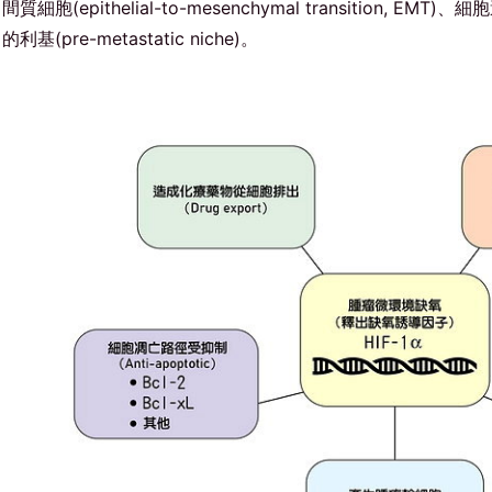
間質細胞(epithelial-to-mesenchymal transition, EMT)
的利基(pre-metastatic niche)。