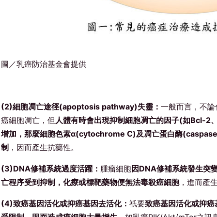
圖／乳癌防治基金會提供
(2)細胞凋亡途徑(apoptosis pathway)失靈：
一般而言，不論
癌細胞凋亡，但
人體有時會出現抑制細胞凋亡的因子(如Bcl-2、B
增加，那麼細胞色素α(cytochrome C)及凋亡蛋白酶(cas
制
，因而產生抗藥性。
(3)DNA修補系統過度活躍：
腫瘤細胞
因DNA修補系統發生突
亡程序受到抑制，化療或標靶藥物便無法毒殺癌細胞
，進而產
(4)致癌基因活化或抑癌基因去活化：
祇要
致癌基因活化或抑癌
受限制，因而造成癌細胞大量增生
，如乳癌PIK/Akt/mTor