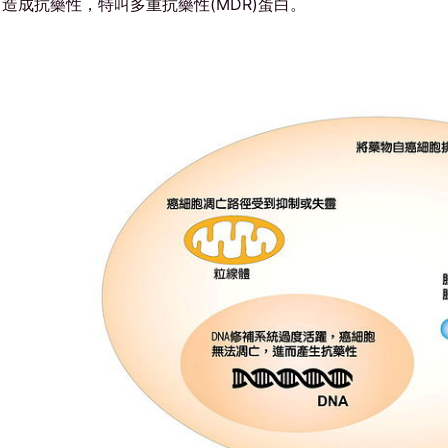
造成抗藥性，特叫多重抗藥性(MDR)蛋白。