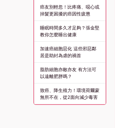
癌友別輕忽！比疼痛、噁心或
掉髮更困擾的癌因性疲憊
睡眠時間多久才足夠？張金堅
教你怎麼睡出健康
加速癌細胞惡化 這些邪惡鄰
居是助紂為虐的禍首
脂肪細胞亦敵亦友 有方法可
以遠離肥胖嗎？
致癌、降生殖力！環境荷爾蒙
無所不在，從2面向減少毒害