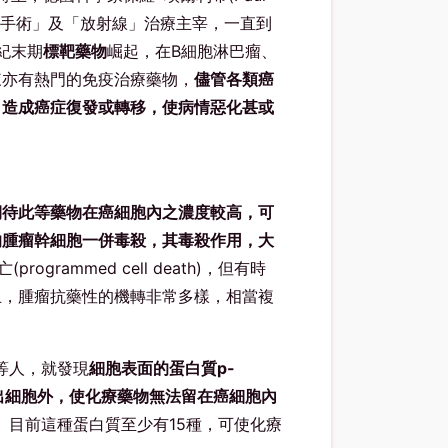
手術」及「放射線」治療主宰，一直到
紀末期
標靶藥物
崛起，在B細胞淋巴瘤、
來亦有熱門的免疫治療藥物，
儘管各類癌
，造成癌症復發或轉移，使病情惡化甚或
期待此等藥物在癌細胞內之濃度較高，可
的腫瘤幹細胞一併毒殺，其毒殺作用，大
grammed cell death)，但有時
止，腫瘤抗藥性的機轉非常多樣，相當複
博士等人，就發現
細胞表面的蛋白質p-
物排出細胞外，使化療藥物無法留在癌細胞內
刊)。目前這種蛋白質至少有15種，可使化療