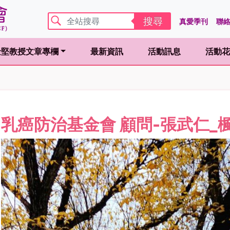
搜尋
真愛季刊
聯
金堅教授文章專欄
最新資訊
活動訊息
活動花
ent)
(curren
乳癌防治基金會 顧問-張武仁_