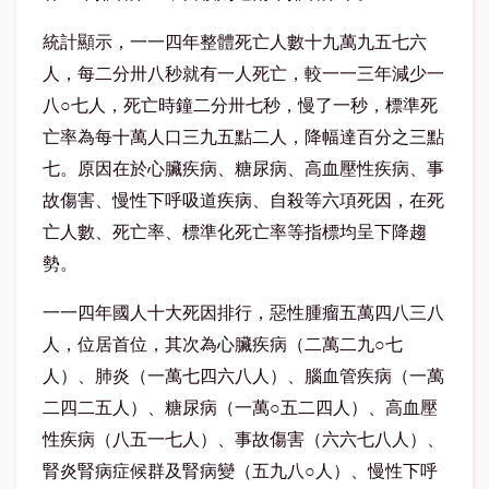
統計顯示，一一四年整體
死亡
人數十九萬九五七六
人，每二分卅八秒就有一人死亡，較一一三年減少一
八○七人，死亡時鐘二分卅七秒，慢了一秒，標準死
亡率為每十萬人口三九五點二人，降幅達百分之三點
七。原因在於心臟疾病、糖尿病、高血壓性疾病、事
故傷害、慢性下呼吸道疾病、自殺等六項死因，在死
亡人數、死亡率、標準化死亡率等指標均呈下降趨
勢。
一一四年國人十大死因排行，惡性腫瘤五萬四八三八
人，位居首位，其次為心臟疾病（二萬二九○七
人）、肺炎（一萬七四六八人）、腦血管疾病（一萬
二四二五人）、糖尿病（一萬○五二四人）、高血壓
性疾病（八五一七人）、事故傷害（六六七八人）、
腎炎腎病症候群及腎病變（五九八○人）、慢性下呼