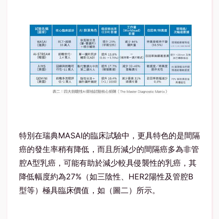
特別在瑞典
MASAI
的臨床試驗中，更具特色的是間隔
癌的發生率稍有降低，而且所減少的間隔癌多為非管
腔
A
型乳癌，可能有助於減少較具侵襲性的乳癌，其
降低幅度約為
27%
（如三陰性、
HER2
陽性及管腔
B
型等）極具臨床價值，如（圖二）所示。