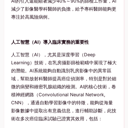
AI
的引入還能顯著減少
40%
～
90%
的篩檢工作量，
AI
減少了影像醫學科醫師的負擔，給予專科醫師能夠更
專注於高風險病例。
人工智慧（
AI
）導入臨床實務的重要性
人工智慧（
AI
），尤其是深度學習（
Deep
Learning
）技術，在乳房攝影篩檢範疇中展現了極大
的潛能。
AI
系統能夠自動識別乳房影像中的異常區
域，幫助放射科醫師提高癌症偵測率，特別是對於細
微的病變和緻密乳腺組織的檢測。
AI
的核心技術，卷
積神經網路（
Convolutional Neural Network,
CNN
），通過自動學習影像中的特徵，能夠從海量
影像數據中提取出有意義信息，進行輔助診斷，此技
術在多次癌症臨床試驗已證實其效用，包括：