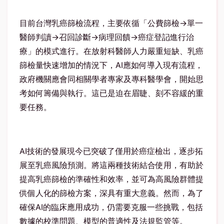
目前台灣乳癌篩檢流程，主要依循「公費篩檢→單一
醫師判讀→召回診斷→病理回饋→癌症登記∕進行治
療」的模式進行。在放射科醫師人力嚴重短缺、乳癌
篩檢量快速增加的情況下，
AI
應如何導入現有流程，
政府機關應會同相關學者專家及專科醫學會，開始思
考如何籌備與執行。這已是迫在眉睫、刻不容緩的重
要任務。
AI
技術的發展現今已突破了僅用於癌症檢出，逐步拓
展至乳癌風險預測。將這兩種技術結合使用，有助於
提高乳癌篩檢的準確性和效率，並可為高風險群體提
供個人化的篩檢方案，深具有重大意義。然而，為了
確保
AI
的臨床應用成功，仍需要克服一些挑戰，包括
數據的校準問題、模型的普適性及法規監管等。