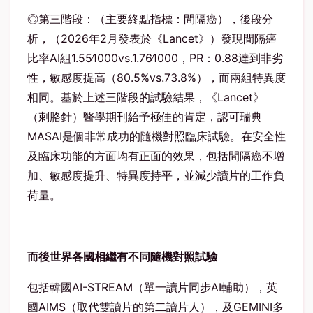
◎第三階段：（主要終點指標：間隔癌），後段分
析，（
2026
年
2
月發表於《
Lancet
》）發現間隔癌
比率
AI
組
1.55
1000vs.1.76
1000
，
PR
：
0.88
達到非劣
性，敏感度提高（
80.5%vs.73.8%
），而兩組特異度
相同。基於上述三階段的試驗結果，《
Lancet
》
（刺胳針）醫學期刊給予極佳的肯定，認可瑞典
MASAI
是個非常成功的隨機對照臨床試驗。在安全性
及臨床功能的方面均有正面的效果，包括間隔癌不增
加、敏感度提升、特異度持平，並減少讀片的工作負
荷量。
而後世界各國相繼有不同隨機對照試驗
包括韓國
AI-STREAM
（單一讀片同步
AI
輔助），英
國
AIMS
（取代雙讀片的第二讀片人），及
GEMINI
多