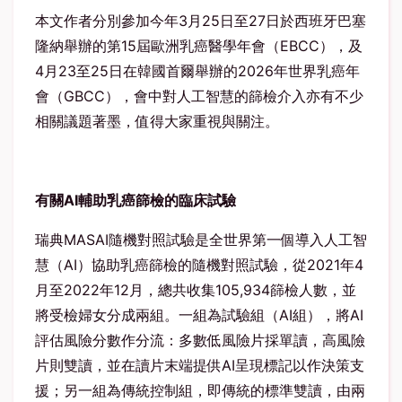
本文作者分別參加今年
3
月
25
日至
27
日於西班牙巴塞
隆納舉辦的第
15
屆歐洲乳癌醫學年會（
EBCC
），及
4
月
23
至
25
日在韓國首爾舉辦的
2026
年世界乳癌年
會（
GBCC
），會中對人工智慧的篩檢介入亦有不少
相關議題著墨，值得大家重視與關注。
有關
AI
輔助乳癌篩檢的臨床試驗
瑞典
MASAI
隨機對照試驗是全世界第一個導入人工智
慧（
AI
）協助乳癌篩檢的隨機對照試驗，從
2021
年
4
月至
2022
年
12
月，總共收集
105,934
篩檢人數，並
將受檢婦女分成兩組。一組為試驗組（
AI
組），將
AI
評估風險分數作分流：多數低風險片採單讀，高風險
片則雙讀，並在讀片末端提供
AI
呈現標記以作決策支
援；另一組為傳統控制組，即傳統的標準雙讀，由兩