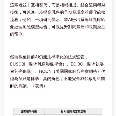
這兩者並非互相替代，而是相輔相成。結合這兩種
AI
技術，可以進一步提高乳癌的早期發現率並優化篩檢
流程；例如，一項研究顯示，將
AI
檢出系統與乳腺影
像紋理風險模型結合，可以提升對間隔癌和長期癌症
的預測。
然而截至目前
AI
仍無法標準化的法規監管，
EUSOBI
（歐洲乳房影像學會）、
ECIBC
（歐洲執委
會乳癌倡議）、
NCCN
（美國國家綜合癌症網格）仍
認為
AI
只是輔助工具的角色，不能完全取代放射科醫
師的判讀。（表四）