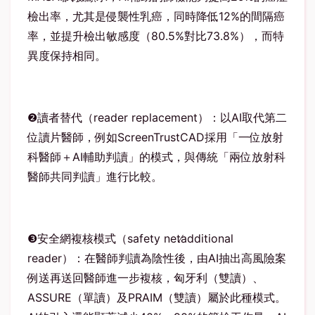
檢出率，尤其是侵襲性乳癌，同時降低
12%
的間隔癌
率，並提升檢出敏感度（
80.5%
對比
73.8%
），而特
異度保持相同。
❷
讀者替代（
reader replacement
）：以
AI
取代第二
位讀片醫師，例如
ScreenTrustCAD
採用「一位放射
科醫師＋
AI
輔助判讀」的模式，與傳統「兩位放射科
醫師共同判讀」進行比較。
❸
安全網複核模式（
safety net
additional
reader
）：在醫師判讀為陰性後，由
AI
抽出高風險案
例送再送回醫師進一步複核，匈牙利（雙讀）、
ASSURE
（單讀）及
PRAIM
（雙讀）屬於此種模式。