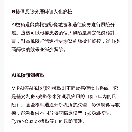
❺
提供風險分層與個人化篩檢
AI
技術還能夠根據影像數據和過往病史進行風險分
層。這樣可以根據患者的個人風險量身定做篩檢計
畫，對高風險群體進行更頻繁的篩檢和監控，從而提
高篩檢的效果並減少漏診。
AI
風險預測模型
MIRAI
等
AI
風險預測模型則不同於癌症檢出系統，它
是基於乳房
X
光影像來預測乳癌風險（如
5
年內的風
險）。這些模型通過分析乳腺的紋理、影像特徵等數
據，能夠提供不同於傳統臨床模型（如
Gail
模型、
Tyrer-Cuzick
模型等）的風險預測。