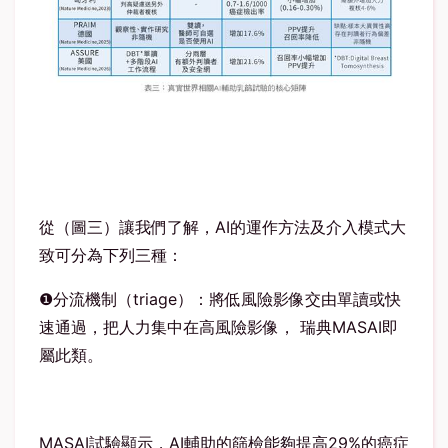
從（圖三）讓我們了解，
AI
的運作方法及介入模式大
致可分為下列三種：
❶
分流機制（
triage
）：將低風險影像交由單讀或快
速通過，把人力集中在高風險影像，
瑞典
MASAI
即
屬此類。
MASAI
試驗顯示，
AI
輔助的篩檢能夠提高
29%
的癌症