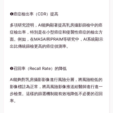
❶
癌症檢出率（
CDR
）提高
多項研究證明，
AI
能夠顯著提高乳房攝影篩檢中的癌
症檢出率，特別是在小型癌症和侵襲性癌症的檢出方
面。例如，在
MASAI
和
PRAIM
等研究中，
AI
系統顯示
出比傳統篩檢更高的癌症偵測率。
❷
召回率（
Recall Rate
）的降低
AI
能夠對乳房攝影影像進行風險分層，將風險較低的
影像標註為正常，將高風險影像推送給醫師進行進一
步檢查。這樣的篩選機制能有效地降低不必要的召回
率。