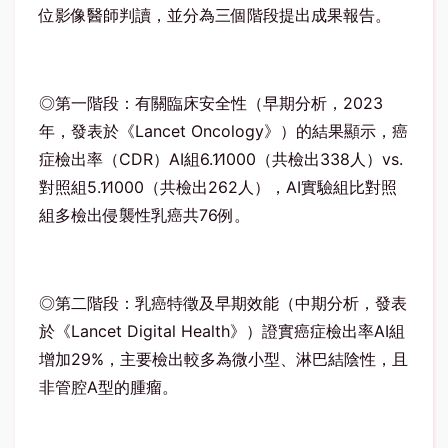
位影像醫師判讀，並分為三個階段提出成果報告。
◎第一階段：有關臨床安全性（早期分析，
2023
年，發表於《
Lancet Oncology
》）的結果顯示，癌
症檢出率（
CDR
）
AI
組
6.1
1000
（共檢出
338
人）
vs.
對照組
5.1
1000
（共檢出
262
人），
AI
實驗組比對照
組多檢出侵襲性乳癌共
76
例。
◎第二階段：乳癌特徵及早期效能（中期分析，發表
於《
Lancet Digital Health
》）證實癌症檢出率
AI
組
增加
29%
，主要檢出較多為微小型、淋巴結陰性，且
非管腔
A
型的腫瘤。