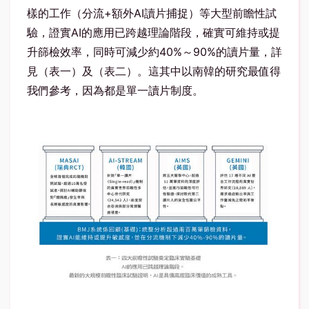
樣的工作（分流
+
額外
AI
讀片捕捉）等大型前瞻性試
驗，證實
AI
的應用已跨越理論階段，確實可維持或提
升篩檢效率，同時可減少約
40%
～
90%
的讀片量，詳
見（表一）及（表二）。這其中以南韓的研究最值得
我們參考，因為都是單一讀片制度。